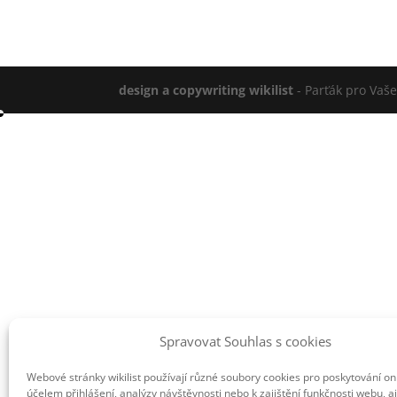
design a copywriting wikilist
- Parťák pro Vaš
Spravovat Souhlas s cookies
Webové stránky wikilist používají různé soubory cookies pro poskytování on
účelem přihlášení, analýzy návštěvnosti nebo k zajištění funkčnosti webu, a