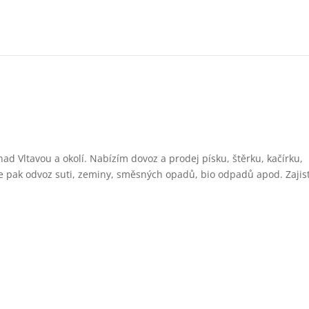
ad Vltavou a okolí. Nabízím dovoz a prodej písku, štěrku, kačírku,
le pak odvoz suti, zeminy, směsných opadů, bio odpadů apod. Zajis