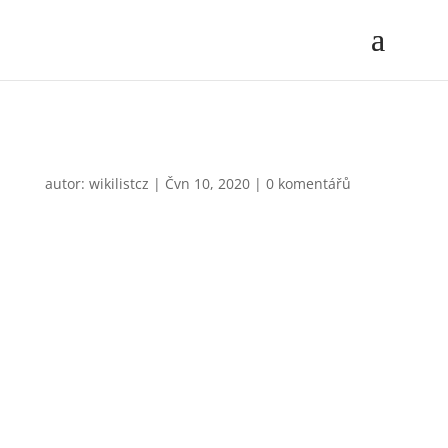
Vladimír Potluka
autor:
wikilistcz
|
Čvn 10, 2020
|
0 komentářů
Stavebnictví a Strojírenství