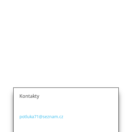
Vladimír Potluka
se zabývá zednickými, stavebními a demoličními
pracemi. Díky dlouholetým zkušenostem v oboru
působím jak v okolí Račic, tak i po celém okrese
Litoměřic. Mezi moje další činnosti patří fasády,
rekonstrukce rodinných domů či bytů,
sádrokartonářské práce, terénní práce a neposlední
řadě také obkladačské práce.
Kontakty
Vladimír Potluka
+420 602 464 991
potluka71@seznam.cz
Račice 161
411 08