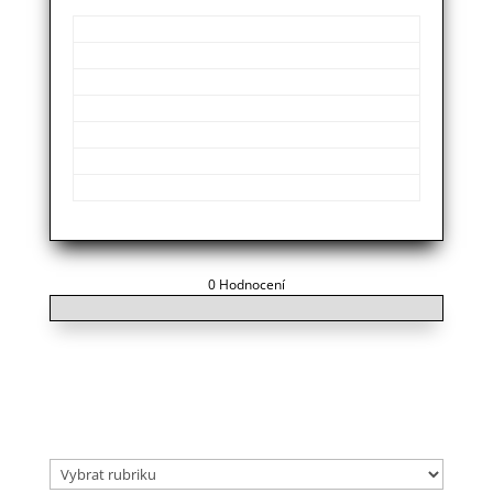
Provozní doba:
Pondělí
Dle domluvy
Úterý
Dle domluvy
Středa
Dle domluvy
Čtvrtek
Dle domluvy
Pátek
Dle domluvy
Sobota
Dle domluvy
Neděle
Dle domluvy
0 Hodnocení
Kategorie
Kategorie