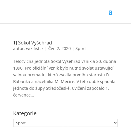
TJ Sokol Vyšehrad
autor:
wikilistcz
|
Čvn 2, 2020
|
Sport
Tělocvičná jednota Sokol Vyšehrad vznikla 20. dubna
1890. Pro oficiální vznik bylo nutné svolat ustavující
valnou hromadu, která zvolila prvního starostu Fr.
Babánka a náčelníka M. Mečíře. V této době spadala
jednota do župy Středočeské. Cvičení započalo 1.
července...
Kategorie
Kategorie