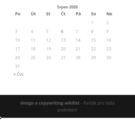
Srpen 2026
Po
Út
St
Čt
Pá
So
Ne
1
2
3
4
5
6
7
8
9
10
11
12
13
14
15
16
17
18
19
20
21
22
23
24
25
26
27
28
29
30
31
« Čvc
design a copywriting wikilist
- Parťák pro Vaše
podnikání