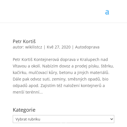
Petr Kortiš
autor:
wikilistcz
|
Kvě 27, 2020
|
Autodoprava
Petr Kortiš Kontejnerová doprava v Kralupech nad
Vltavou a okolí. Nabízím dovoz a prodej písku, štěrku,
kačírku, mulčovací kůry, betonu a jiných materiálů.
Dále pak odvoz suti, zeminy, směsných opadů, bio
odpadů apod. Zajistím též naložení kontejnerů a
menší terénní...
Kategorie
Kategorie