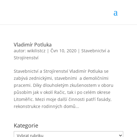
Vladimír Potluka
autor:
wikilistcz
|
Čvn 10, 2020
|
Stavebnictví a
Strojírenství
Stavebnictví a Strojírenství Vladimír Potluka se
zabývá zednickými, stavebními a demoličními
pracemi. Díky dlouholetým zkušenostem v oboru
působím jak v okolí Račic, tak i po celém okrese
Litoměřic. Mezi moje další činnosti patří fasády,
rekonstrukce rodinných domů...
Kategorie
Kategorie