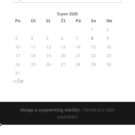
Srpen 2026
Po
Út
St
Čt
Pá
So
Ne
1
2
3
4
5
6
7
8
9
10
11
12
13
14
15
16
17
18
19
20
21
22
23
24
25
26
27
28
29
30
31
« Čvc
design a copywriting wikilist
- Parťák pro Vaše
podnikání