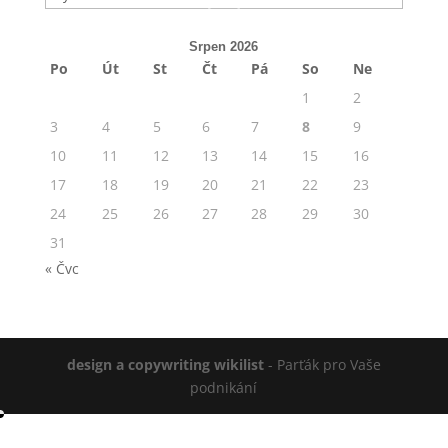
Srpen 2026
Po
Út
St
Čt
Pá
So
Ne
1
2
3
4
5
6
7
8
9
10
11
12
13
14
15
16
17
18
19
20
21
22
23
24
25
26
27
28
29
30
31
« Čvc
design a copywriting wikilist
- Parťák pro Vaše
podnikání