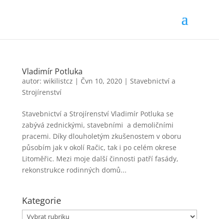
Vladimír Potluka
autor:
wikilistcz
|
Čvn 10, 2020
|
Stavebnictví a
Strojírenství
Stavebnictví a Strojírenství Vladimír Potluka se
zabývá zednickými, stavebními a demoličními
pracemi. Díky dlouholetým zkušenostem v oboru
působím jak v okolí Račic, tak i po celém okrese
Litoměřic. Mezi moje další činnosti patří fasády,
rekonstrukce rodinných domů...
Kategorie
Kategorie