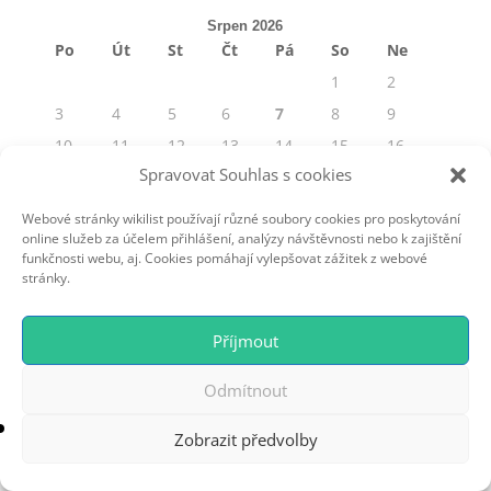
Srpen 2026
Po
Út
St
Čt
Pá
So
Ne
1
2
3
4
5
6
7
8
9
10
11
12
13
14
15
16
Spravovat Souhlas s cookies
17
18
19
20
21
22
23
24
25
26
27
28
29
30
Webové stránky wikilist používají různé soubory cookies pro poskytování
online služeb za účelem přihlášení, analýzy návštěvnosti nebo k zajištění
31
funkčnosti webu, aj. Cookies pomáhají vylepšovat zážitek z webové
« Čvc
stránky.
Příjmout
design a copywriting wikilist
- Parťák pro Vaše
Odmítnout
podnikání
Zobrazit předvolby