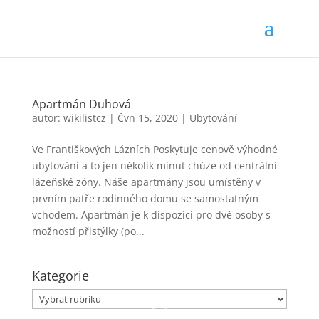
Apartmán Duhová
autor:
wikilistcz
|
Čvn 15, 2020
|
Ubytování
Ve Františkových Lázních Poskytuje cenově výhodné
ubytování a to jen několik minut chúze od centrální
lázeňské zóny. Náše apartmány jsou umístěny v
prvním patře rodinného domu se samostatným
vchodem. Apartmán je k dispozici pro dvě osoby s
možností přistýlky (po...
Kategorie
Kategorie