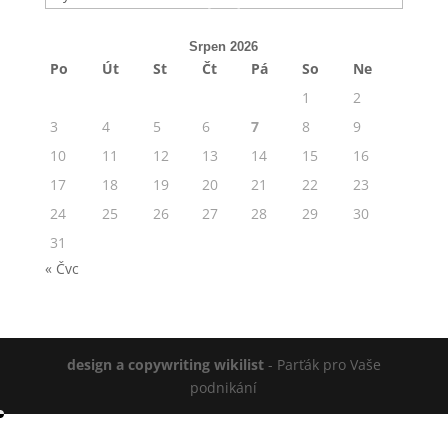
Srpen 2026
Po
Út
St
Čt
Pá
So
Ne
1
2
3
4
5
6
7
8
9
10
11
12
13
14
15
16
17
18
19
20
21
22
23
24
25
26
27
28
29
30
31
« Čvc
design a copywriting wikilist
- Parťák pro Vaše
podnikání