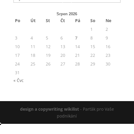
Srpen 2026
Po
Út
St
Čt
Pá
So
Ne
1
2
3
4
5
6
7
8
9
10
11
12
13
14
15
16
17
18
19
20
21
22
23
24
25
26
27
28
29
30
31
« Čvc
design a copywriting wikilist
- Parťák pro Vaše
podnikání