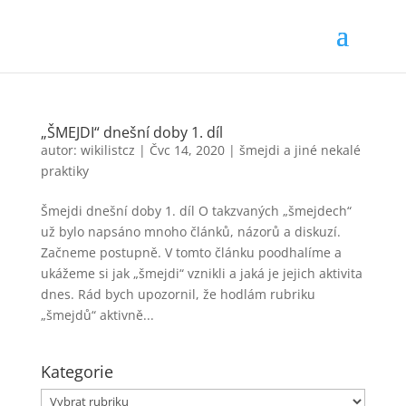
„ŠMEJDI“ dnešní doby 1. díl
autor:
wikilistcz
|
Čvc 14, 2020
|
šmejdi a jiné nekalé
praktiky
Šmejdi dnešní doby 1. díl O takzvaných „šmejdech“
už bylo napsáno mnoho článků, názorů a diskuzí.
Začneme postupně. V tomto článku poodhalíme a
ukážeme si jak „šmejdi“ vznikli a jaká je jejich aktivita
dnes. Rád bych upozornil, že hodlám rubriku
„šmejdů“ aktivně...
Kategorie
Kategorie