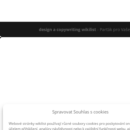
design a copywriting wikilist
- Parťák pro Vaš
Spravovat Souhlas s cookies
Webové stránky wikilist používají různé soubory cookies pro poskytování on
účelem přihlášení, analýzy návštěvnosti nebo k zajištění funkčnosti webu, a