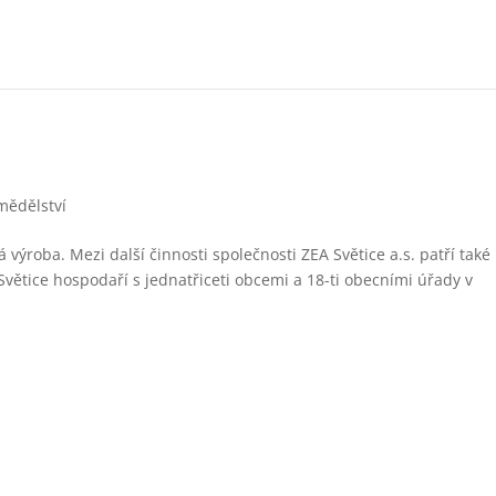
mědělství
á výroba. Mezi další činnosti společnosti ZEA Světice a.s. patří také
ětice hospodaří s jednatřiceti obcemi a 18-ti obecními úřady v