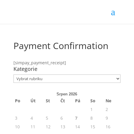
Payment Confirmation
[simpay_payment_receipt]
Kategorie
Kategorie
Srpen 2026
Po
Út
St
Čt
Pá
So
Ne
1
2
3
4
5
6
7
8
9
10
11
12
13
14
15
16