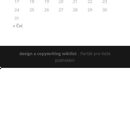
17
18
19
20
21
22
23
24
25
26
27
28
29
30
31
« Čvc
design a copywriting wikilist
- Parťák pro Vaše
podnikání