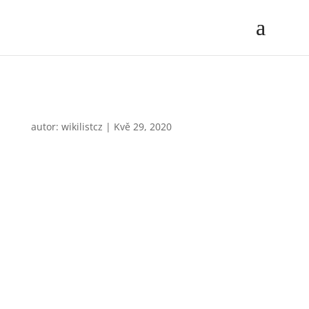
Adam Chlpík alias „REST“
autor:
wikilistcz
|
Kvě 29, 2020
Zábava a Kultura
Adam Chlpík alias „REST“